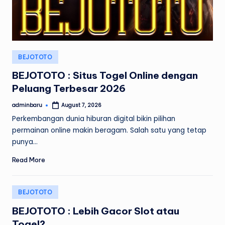
Posted
BEJOTOTO
in
BEJOTOTO : Situs Togel Online dengan
Peluang Terbesar 2026
adminbaru
August 7, 2026
Posted
by
Perkembangan dunia hiburan digital bikin pilihan
permainan online makin beragam. Salah satu yang tetap
punya…
Read More
Posted
BEJOTOTO
in
BEJOTOTO : Lebih Gacor Slot atau
Togel?