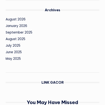
Archives
August 2026
January 2026
September 2025
August 2025
July 2025
June 2025
May 2025
LINK GACOR
You May Have Missed