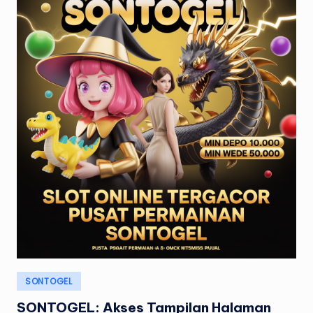
Posted
SONTOGEL
in
SONTOGEL: Akses Tampilan Halaman