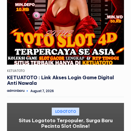
Posted
KETUATOTO
in
KETUATOTO : Link Akses Login Game Digital
Anti Nawala
adminbaru
August 7, 2026
Posted
by
Posted
LOGOTOTO
in
Situs Logototo Terpopuler, Surga Baru
Pecinta Slot Online!