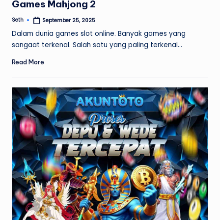
Games Mahjong 2
Seth
September 25, 2025
Posted
by
Dalam dunia games slot online. Banyak games yang
sangaat terkenal. Salah satu yang paling terkenal…
Read More