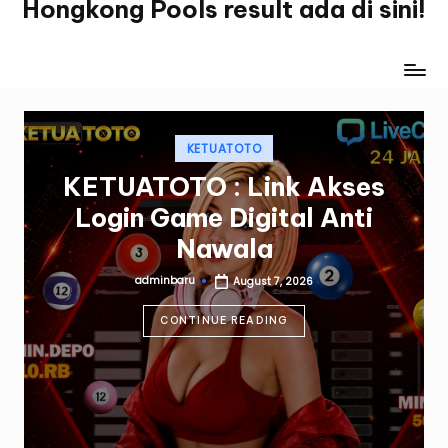
Hongkong Pools result ada di sini!
J
u
st
a
n
o
Posted
KETUATOTO
in
t
ETUATOTO : Link Akses
Sit
h
e
Login Game Digital Anti
S
r
Nawala
W
o
adminbaru
August 7, 2026
Posted
by
r
d
CONTINUE READING
Pr
e
s
s
si