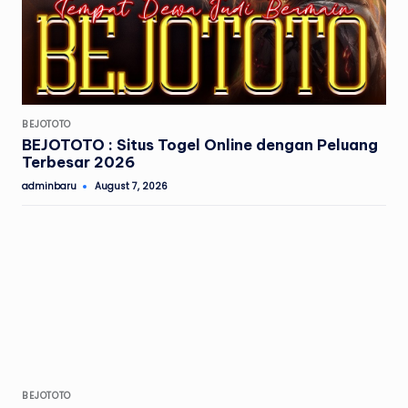
Posted
BEJOTOTO
in
BEJOTOTO : Situs Togel Online dengan Peluang
Terbesar 2026
adminbaru
August 7, 2026
Posted
by
Posted
BEJOTOTO