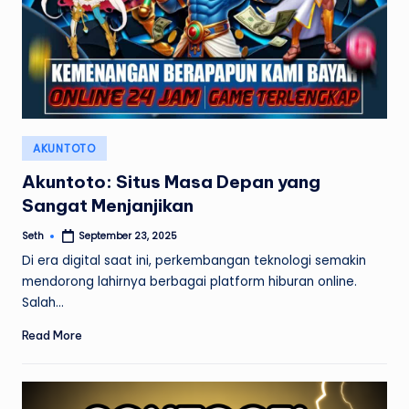
Posted
AKUNTOTO
in
Akuntoto: Situs Masa Depan yang
Sangat Menjanjikan
Seth
September 23, 2025
Posted
by
Di era digital saat ini, perkembangan teknologi semakin
mendorong lahirnya berbagai platform hiburan online.
Salah…
Read More