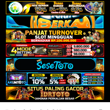
Skip
to
content