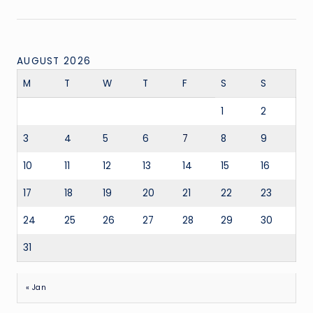
AUGUST 2026
M
T
W
T
F
S
S
1
2
3
4
5
6
7
8
9
10
11
12
13
14
15
16
17
18
19
20
21
22
23
24
25
26
27
28
29
30
31
« Jan