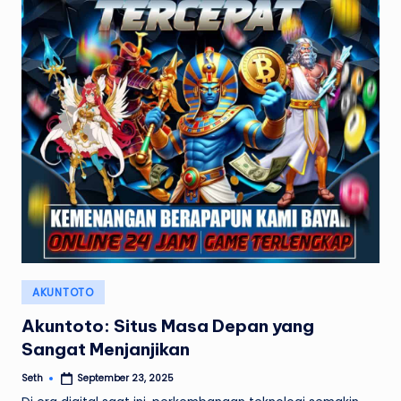
Posted
AKUNTOTO
in
Akuntoto: Situs Masa Depan yang
Sangat Menjanjikan
Seth
September 23, 2025
Posted
by