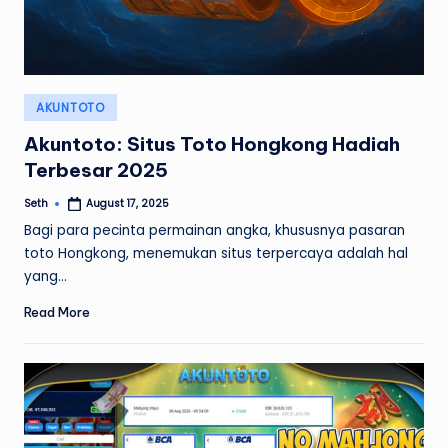
Posted
AKUNTOTO
in
Akuntoto: Situs Toto Hongkong Hadiah
Terbesar 2025
Seth
August 17, 2025
Posted
by
Bagi para pecinta permainan angka, khususnya pasaran
toto Hongkong, menemukan situs terpercaya adalah hal
yang…
Read More