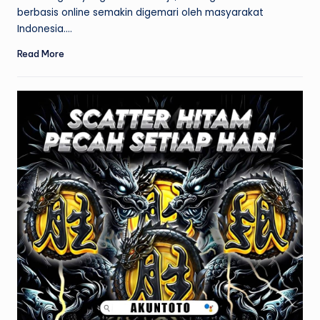
berbasis online semakin digemari oleh masyarakat
Indonesia.…
Read More