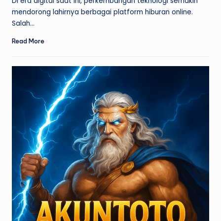
Di era digital saat ini, perkembangan teknologi semakin
mendorong lahirnya berbagai platform hiburan online.
Salah…
Read More