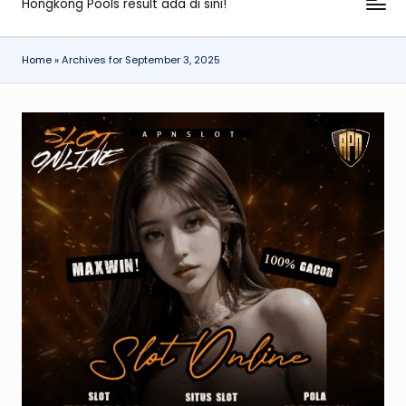
Hongkong Pools result ada di sini!
Just
another
WordPress
Home
»
Archives for September 3, 2025
site