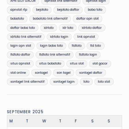
APN SLOT GACOR
apnslot link alternatif
apnslot login
apnslot rtp
bejototo
bejototo daftar
boba toto
bobatoto
bobatoto link alternatif
daftar apn slot
daftar boba toto
idrtoto
idr toto
idrtoto daftar
idrtoto link alternatif
idrtoto login
link apnslot
login apn slot
login boba toto
ltdtoto
ltd toto
ltdtoto daftar
ltdtoto link alternatif
ltdtoto login
situs apnslot
situs bobatoto
situs slot
slot gacor
slot online
sontogel
son togel
sontogel daftar
sontogel link alternatif
sontogel login
toto
toto slot
SEPTEMBER 2025
M
T
W
T
F
S
S