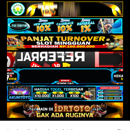
Skip
to
content